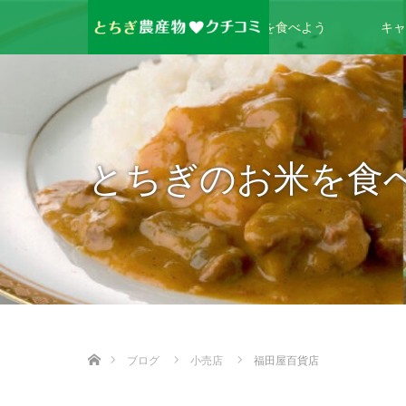
とちぎのお米を食べよう
キャ
とちぎのお米を食
ホーム
ブログ
小売店
福田屋百貨店