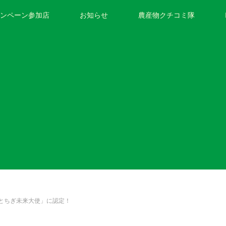
ンペーン参加店
お知らせ
農産物クチコミ隊
「とちぎ未来大使」に認定！