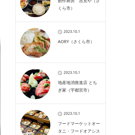
創作厨房 吉見や（さ
くら市）
2023.10.1
AORY（さくら市）
2023.10.1
地産地消推進店 とち
ぎ家（宇都宮市）
2023.10.1
フードマーケットオー
タニ・フードオアシス