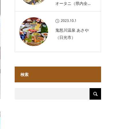
オータニ（県内全…
2023.10.1
鬼怒川温泉 あさや
（日光市）
検索