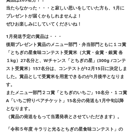
当たらなかった・・・と寂しい思いをしていた方も、1月に
プレゼントが届くかもしれませんよ！
ぜひお楽しみにしていてくださいね！
1月発送予定の賞品は・・・
後期プレゼント賞品のメニュー部門・弁当部門ともに１コ賞
「とちぎの星食味コンテスト受賞米（大賞・金賞・銀賞
各
１
kg
）
27
名分と、
W
チャンス「とちぎの星」
(300g /
コンテ
スト受賞米）
157
名分は、コンテストが
12
月15日に決定しま
した。賞品として受賞米を用意できるのが
1
月後半となりま
す。
またメニュー部門２コ賞「とちぎのいちご」
10
名分・１コ賞
A
「いちご狩りペアチケット」
15
名分の発送も
1
月中旬以降
となります。
（賞品の発送をもって当選発表とさせていただきます）。
「令和５年度 キラリと光るとちぎの星食味コンテスト」の